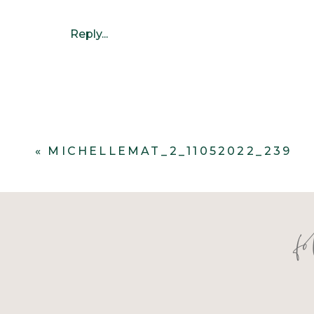
Reply...
«
MICHELLEMAT_2_11052022_239
f